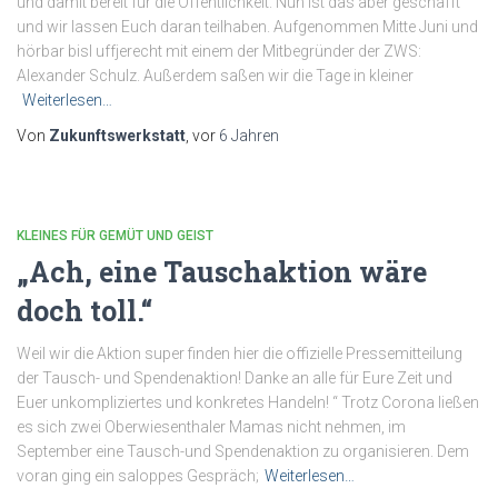
und damit bereit für die Öffentlichkeit. Nun ist das aber geschafft
und wir lassen Euch daran teilhaben. Aufgenommen Mitte Juni und
hörbar bisl uffjerecht mit einem der Mitbegründer der ZWS:
Alexander Schulz. Außerdem saßen wir die Tage in kleiner
Weiterlesen…
Von
Zukunftswerkstatt
, vor
6 Jahren
KLEINES FÜR GEMÜT UND GEIST
„Ach, eine Tauschaktion wäre
doch toll.“
Weil wir die Aktion super finden hier die offizielle Pressemitteilung
der Tausch- und Spendenaktion! Danke an alle für Eure Zeit und
Euer unkompliziertes und konkretes Handeln! “ Trotz Corona ließen
es sich zwei Oberwiesenthaler Mamas nicht nehmen, im
September eine Tausch-und Spendenaktion zu organisieren. Dem
voran ging ein saloppes Gespräch;
Weiterlesen…