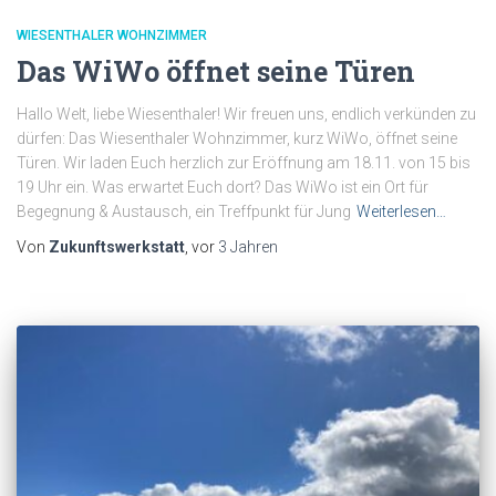
WIESENTHALER WOHNZIMMER
Das WiWo öffnet seine Türen
Hallo Welt, liebe Wiesenthaler! Wir freuen uns, endlich verkünden zu
dürfen: Das Wiesenthaler Wohnzimmer, kurz WiWo, öffnet seine
Türen. Wir laden Euch herzlich zur Eröffnung am 18.11. von 15 bis
19 Uhr ein. Was erwartet Euch dort? Das WiWo ist ein Ort für
Begegnung & Austausch, ein Treffpunkt für Jung
Weiterlesen…
Von
Zukunftswerkstatt
, vor
3 Jahren