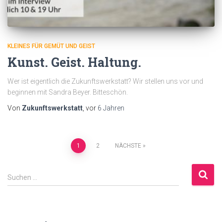
KLEINES FÜR GEMÜT UND GEIST
Kunst. Geist. Haltung.
Wer ist eigentlich die Zukunftswerkstatt? Wir stellen uns vor und
beginnen mit Sandra Beyer. Bitteschön.
Von
Zukunftswerkstatt
, vor
6 Jahren
Beitragsnavigation
1
2
NÄCHSTE
S
Suchen …
u
c
h
e