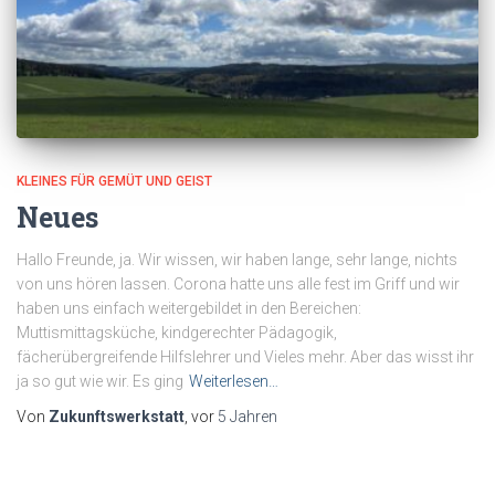
KLEINES FÜR GEMÜT UND GEIST
Neues
Hallo Freunde, ja. Wir wissen, wir haben lange, sehr lange, nichts
von uns hören lassen. Corona hatte uns alle fest im Griff und wir
haben uns einfach weitergebildet in den Bereichen:
Muttismittagsküche, kindgerechter Pädagogik,
fächerübergreifende Hilfslehrer und Vieles mehr. Aber das wisst ihr
ja so gut wie wir. Es ging
Weiterlesen…
Von
Zukunftswerkstatt
, vor
5 Jahren