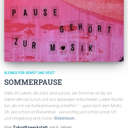
KLEINES FÜR GEMÜT UND GEIST
SOMMERPAUSE
Hallo ihr Lieben, die Jobs sind zurück, der Sommer ist da, wir
haben alle viel zu tun und uns deswegen entschieden „Lieber Nichts
tun, als mit viel Aufwand wenig schaffen.“ – ganz nach dem Motto:
Oh, wie schön ist Wiesenthal… wie wichtig und schön unser Ort
und Umgebung sind, hören
Weiterlesen…
Von
Zukunftswerkstatt
, vor
6 Jahren